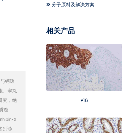
分子原料及解决方案
相关产品
，参与钙缓
胞、睾丸
研究，绝
P16
皮质癌
bin-α
鉴别诊