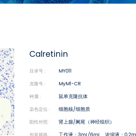
Calretinin
MY011
目录号 :
MyM1-CR
克隆号 :
鼠单克隆抗体
种属 :
细胞核/细胞质
染色定位 :
肾上腺/阑尾（神经组织）
阳性对照 :
工作液：3mL/6mL、浓缩液：0.2mL
包装规格 :