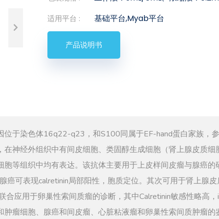
基础平台,Myab平台
适用平台 :
产品说明书
基因位于染色体16q22-q23，和S100同属于EF-hand蛋白家族
，在神经外组织中有间皮细胞、类固醇生成细胞（肾上腺皮质细
细胞等组织中均有表达。该抗体主要用于上皮样间皮瘤与腺癌的
癌可表现calretinin局部阳性，胞质定位。其次可用于肾上腺
合应用于卵巢性索间质瘤的诊断，其中Calretinin敏感性略高，inhi
和肿瘤细胞、腺癌和间皮瘤、心脏粘液瘤和卵巢性索间质肿瘤的