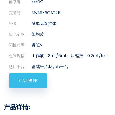
MY091
目录号 :
MyM1-BCA225
克隆号 :
鼠单克隆抗体
种属 :
细胞质
染色定位 :
肾脏V
阳性对照 :
工作液：3mL/6mL、浓缩液：0.2mL/1mL
包装规格 :
基础平台,Myab平台
适用平台 :
产品说明书
产品详情: