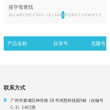
按字母查找
ALL
A
B
C
D
E
F
G
H
I
J
K
L
M
N
O
P
Q
R
S
T
U
V
W
X
Y
Z
产品名称
目录号
克隆号
联系方式
广州市黄埔区神舟路 18 号润慧科技园5栋（自编号
C-3）1402房