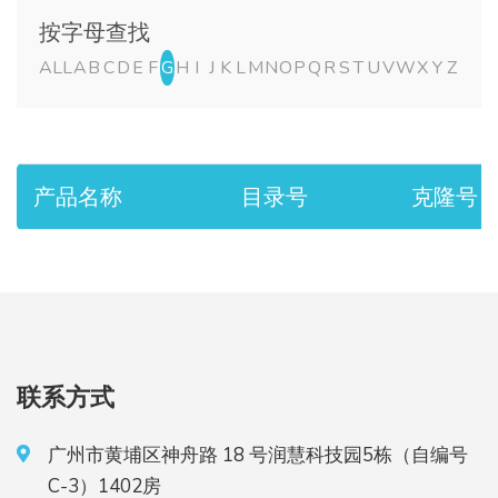
按字母查找
ALL
A
B
C
D
E
F
G
H
I
J
K
L
M
N
O
P
Q
R
S
T
U
V
W
X
Y
Z
产品名称
目录号
克隆号
联系方式
广州市黄埔区神舟路 18 号润慧科技园5栋（自编号
C-3）1402房