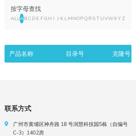
按字母查找
ALL
A
B
C
D
E
F
G
H
I
J
K
L
M
N
O
P
Q
R
S
T
U
V
W
X
Y
Z
产品名称
目录号
克隆号
联系方式
广州市黄埔区神舟路 18 号润慧科技园5栋（自编号
C-3）1402房